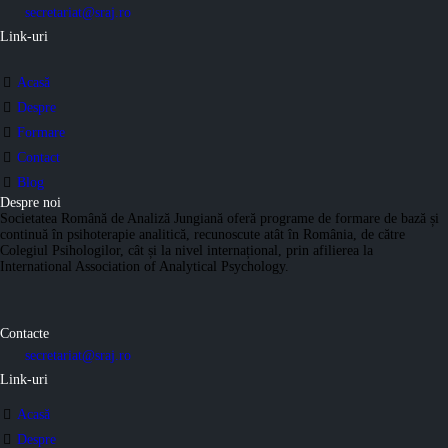
secretariat@sraj.ro
Link-uri
Acasă
Despre
Formare
Contact
Blog
Despre noi
Societatea Română de Analiză Jungiană oferă programe de formare de bază și
continuă în psihoterapie analitică, recunoscute atât în România, de către
Colegiul Psihologilor, cât și la nivel internațional, prin afilierea la
International Association of Analytical Psychology.
Contacte
secretariat@sraj.ro
Link-uri
Acasă
Despre