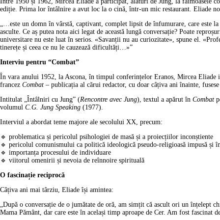
Între 1950 și 1962, Mircea Eliade a participat, alături de Jung, la faimoasele c
ediție. Prima lor întâlnire a avut loc la o cină, într-un mic restaurant. Eliade n
„…este un domn în vârstă, captivant, complet lipsit de înfumurare, care este la
asculte. Ce aș putea nota aici legat de această lungă conversație? Poate reproșuri
universitare nu este luat în serios. «Savanții nu au curiozitate», spune el. «Pro
tinerețe și ceea ce nu le cauzează dificultăți…»”
Interviu pentru “Combat”
În vara anului 1952, la Ascona, în timpul conferințelor Eranos, Mircea Eliade i
francez
Combat
– publicația al cărui redactor, cu doar câțiva ani înainte, fuse
Intitulat „Întâlniri cu Jung” (
Rencontre avec Jung
), textul a apărut în
Combat
pe
volumul
C.G. Jung Speaking
(1977).
Interviul a abordat teme majore ale secolului XX, precum:
🔹
problematica și pericolul psihologiei de masă și a proiecțiilor inconștiente
🔹
pericolul comunismului ca politică ideologică pseudo-religioasă impusă și înlo
🔹
importanța procesului de individuare
🔹
viitorul omenirii și nevoia de reînnoire spirituală
O fascinație reciprocă
Câțiva ani mai târziu, Eliade își amintea:
„După o conversație de o jumătate de oră, am simțit că ascult ori un înțelept ch
Mama Pământ, dar care este în același timp aproape de Cer. Am fost fascinat d