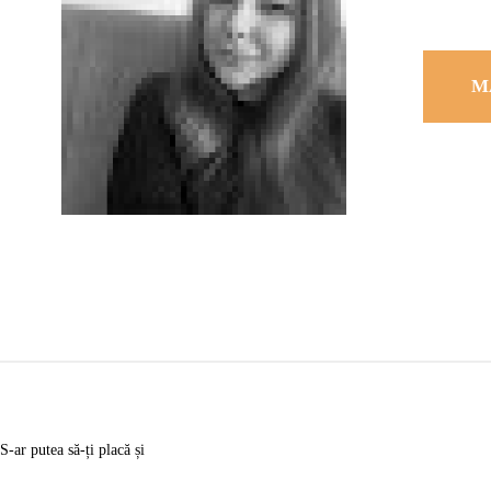
M
S-ar putea să-ți placă și