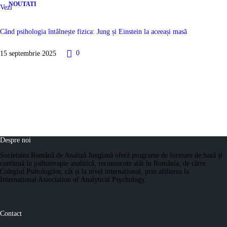
NOUTATI
Vezi
Când psihologia întâlnește fizica: Jung și Einstein la aceeași masă
15 septembrie 2025
0
Despre noi
Societatea Română de Analiză Jungiană oferă programe de formare de bază și
continuă în psihoterapie analitică, recunoscute atât în România, de către
Colegiul Psihologilor, cât și la nivel internațional, prin afilierea la
International Association of Analytical Psychology.
Contact