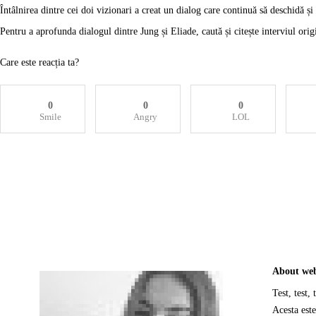
Întâlnirea dintre cei doi vizionari a creat un dialog care continuă să deschidă ș
Pentru a aprofunda dialogul dintre Jung și Eliade, caută și citește interviul orig
Care este reacția ta?
0
0
0
Smile
Angry
LOL
About we
Test, test, t
Acesta este