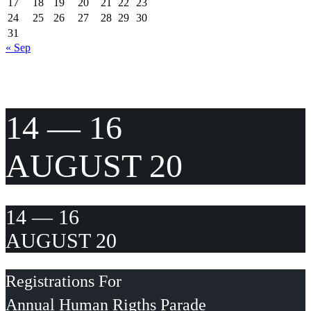
17
18
19
20
21
22
23
24
25
26
27
28
29
30
31
« Sep
14 — 16
AUGUST 20
14 — 16
AUGUST 20
Registrations For
Annual Human Rigths Parade