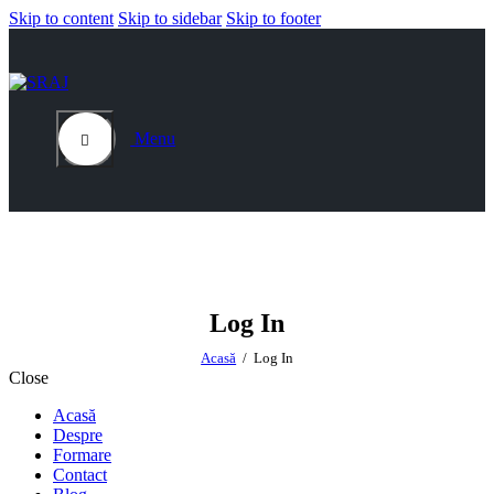
Skip to content
Skip to sidebar
Skip to footer
Menu
Log In
Acasă
Log In
Close
Acasă
Despre
Formare
Contact