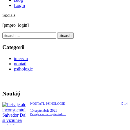
Blog
Login
Socials
[pmpro_login]
Search
for:
Categorii
interviu
noutati
psihologie
Noutăți
NOUTATI,
PSIHOLOGIE
14
15 septembrie 2025
Peisaje ale inconștientulu...