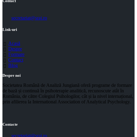
Contact
secretariat@sraj.ro
Link-uri
Acasă
Despre
Formare
Contact
Blog
Despre noi
Societatea Română de Analiză Jungiană oferă programe de formare
de bază și continuă în psihoterapie analitică, recunoscute atât în
România, de către Colegiul Psihologilor, cât și la nivel internațional,
prin afilierea la International Association of Analytical Psychology.
Contacte
secretariat@sraj.ro