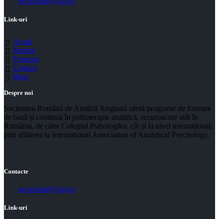
secretariat@sraj.ro
Link-uri
Acasă
Despre
Formare
Contact
Blog
Despre noi
Societatea Română de Analiză Jungiană oferă programe de formare
de bază și continuă în psihoterapie analitică, recunoscute atât în
România, de către Colegiul Psihologilor, cât și la nivel internațional,
prin afilierea la International Association of Analytical Psychology.
Contacte
secretariat@sraj.ro
Link-uri