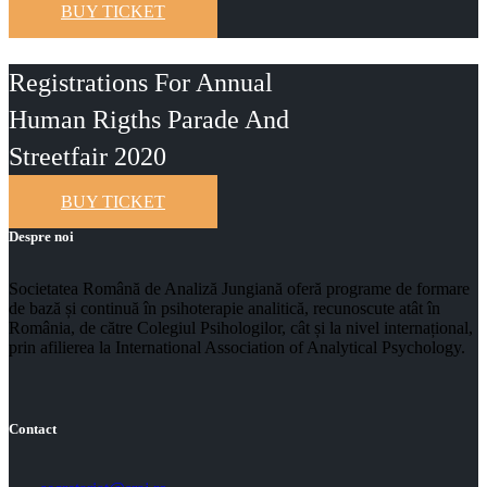
BUY TICKET
Registrations For Annual
Human Rigths Parade And
Streetfair 2020
BUY TICKET
Despre noi
Societatea Română de Analiză Jungiană oferă programe de formare
de bază și continuă în psihoterapie analitică, recunoscute atât în
România, de către Colegiul Psihologilor, cât și la nivel internațional,
prin afilierea la International Association of Analytical Psychology.
Contact