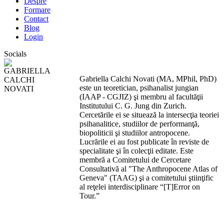
Despre
Formare
Contact
Blog
Login
Socials
Gabriella Calchi Novati (MA, MPhil, PhD)
este un teoretician, psihanalist jungian
(IAAP - CGJIZ) şi membru al facultăţii
Institutului C. G. Jung din Zurich.
Cercetările ei se situează la intersecţia teoriei
psihanalitice, studiilor de performanţă,
biopoliticii şi studiilor antropocene.
Lucrările ei au fost publicate în reviste de
specialitate şi în colecţii editate. Este
membră a Comitetului de Cercetare
Consultativă al "The Anthropocene Atlas of
Geneva" (TAAG) şi a comitetului ştiinţific
al reţelei interdisciplinare “[T]Error on
Tour.”