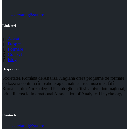
secretariat@sraj.ro
Link-uri
Acasă
Despre
Formare
Contact
Blog
Despre noi
Societatea Română de Analiză Jungiană oferă programe de formare
de bază și continuă în psihoterapie analitică, recunoscute atât în
România, de către Colegiul Psihologilor, cât și la nivel internațional,
prin afilierea la International Association of Analytical Psychology.
Contacte
secretariat@sraj.ro