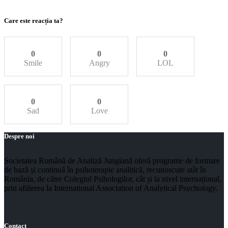
Care este reacția ta?
0
0
0
Smile
Angry
LOL
0
0
Sad
Love
Despre noi
Societatea Română de Analiză Jungiană oferă programe de formare
de bază și continuă în psihoterapie analitică, recunoscute atât în
România, de către Colegiul Psihologilor, cât și la nivel internațional,
prin afilierea la International Association of Analytical Psychology.
Contact