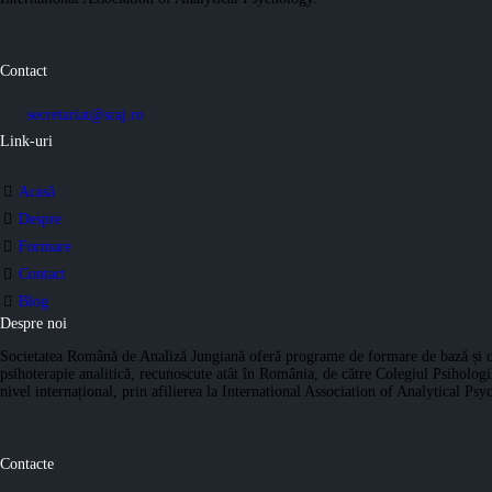
Contact
secretariat@sraj.ro
Link-uri
Acasă
Despre
Formare
Contact
Blog
Despre noi
Societatea Română de Analiză Jungiană oferă programe de formare de bază și c
psihoterapie analitică, recunoscute atât în România, de către Colegiul Psihologilo
nivel internațional, prin afilierea la International Association of Analytical Psy
Contacte