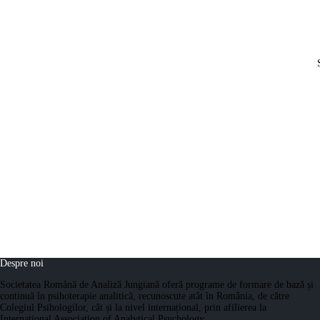
Despre noi
Societatea Română de Analiză Jungiană oferă programe de formare de bază și
continuă în psihoterapie analitică, recunoscute atât în România, de către
Colegiul Psihologilor, cât și la nivel internațional, prin afilierea la
International Association of Analytical Psychology.