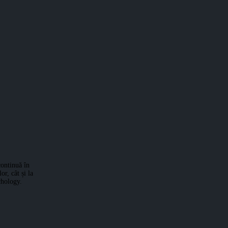
ontinuă în
r, cât și la
chology.